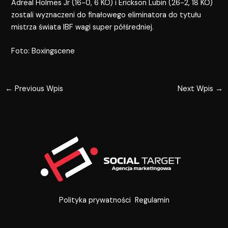
Adreal Holmes Jr (16-0, 6 KO) i Erickson Lubin (26-2, 18 KO)
zostali wyznaczeni do finałowego eliminatora do tytułu
mistrza świata IBF wagi super półśredniej.
Foto: Boxingscene
←
Previous Wpis
Next Wpis
→
Polityka prywatności
Regulamin