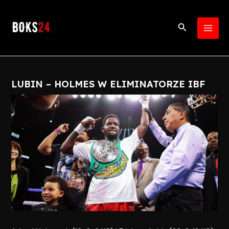
Skip
Post
MAI
to
navigation
Search
MEN
content
LUBIN – HOLMES W ELIMINATORZE IBF