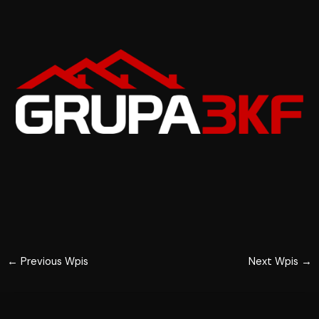
←
Previous Wpis
Next Wpis
→