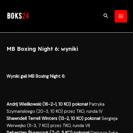
Skip
Post
MAI
to
navigation
Search
MEN
content
MB Boxing Night 6: wyniki
Wyniki gali MB Boxing Night 6:
Andrij Wielikowski (16-2-1, 10 KO) pokonał
Patryka
Szymańskiego (20-3, 10 KO) przez TKO, runda IV
Shawndell Terrell Winters (13-2, 10 KO) pokonał
Sergieja
Werwejko (11-3, 7 KO) przez TKO, runda VII
Sebastian Ślusarczyk (7-0, 5 KO) pokonał
Dariusza Sęka