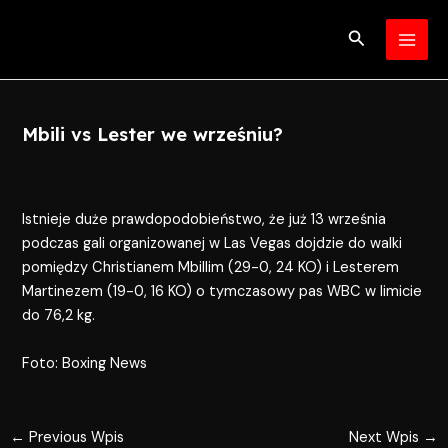
Skip
Post
MAI
to
navigation
Search
MEN
content
Mbili vs Lester we wrześniu?
Istnieje duże prawdopodobieństwo, że już 13 września
podczas gali organizowanej w Las Vegas dojdzie do walki
pomiędzy Christianem Mbillim (29-0, 24 KO) i Lesterem
Martinezem (19-0, 16 KO) o tymczasowy pas WBC w limicie
do 76,2 kg.
Foto: Boxing News
←
Previous Wpis
Next Wpis
→