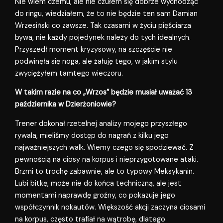
Nie wiem czemu, ale nie czułem się dobrze wychodząc
do ringu, wiedziałem, że to nie będzie ten sam Damian
Wrzesiński co zawsze. Tak czasami w życiu pięściarza
bywa, nie każdy pojedynek należy do tych idealnych.
Przyszedł moment kryzysowy, na szczęście nie
podwinęła się noga, ale żałuję tego, w jakim stylu
zwyciężyłem tamtego wieczoru.
W takim razie na co „Wrzos” będzie musiał uważać 13
października w Dzierżoniowie?
Trener dokonał rzetelnej analizy mojego przyszłego
rywala, mieliśmy dostęp do nagrań z kilku jego
najważniejszych walk. Wiemy czego się spodziewać. Z
pewnością na ciosy na korpus i nieprzygotowane ataki.
Brzmi to trochę zabawnie, ale to typowy Meksykanin.
Lubi bitkę, może nie do końca techniczną, ale jest
momentami naprawdę groźny, co pokazuje jego
współczynnik nokautów. Większość akcji zaczyna ciosami
na korpus, często trafiał na wątrobę, dlatego