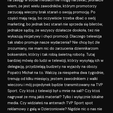
na zasięgi w social mediach nie mogę narzekać, jednakże
wiem, że jest wielu zawodników, którym promotorzy
zarzucają wieczny brak starań o swoją promocję. Po
części mają rację, bo oczywiście trzeba dbać o swój
marketing, bo jednak bez starań nie sprzeda się biletów,
jednakże sądzę, że wszyscy działacze dookoła, też nie
wykazują inicjatywy i chęci promocji. Dlaczego telewizja
tak słabo promuje nasze wydarzenia? Nie chcę być źle
zrozumiany, nie mam nic do zarzucenia dziennikarzom
bokserskim, którzy i tak robią świetną robotę. Tutaj
bardziej mówię do ludzi w telewizji, którzy wysyłają ich w
delegację, przydzielają budżety na wyjazdy na obozy.
Popatrz Michał na to. Walczę za niespełna dwa tygodnie,
trenuję od kilku miesięcy, jestem zawodnikiem z walki
wieczoru i mój pojedynek będzie transmitowany na TVP
Sport. Czy ktoś z telewizji był u mnie na sali? Czy ktoś
nagrywał ze mną jakiś materiał? Tylko i wyłącznie lokalne
media. Czy widziałeś na antenach TVP Sport spot
reklamowy z galą w Dzierżoniowie? Nigdzie nic o nas nie