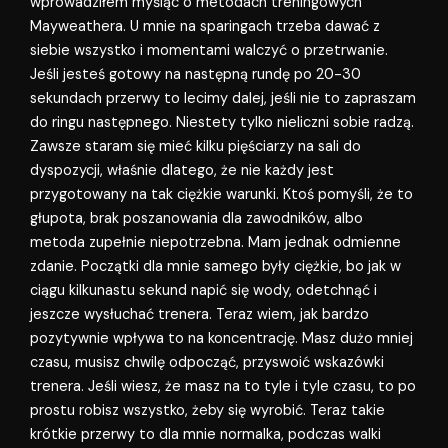
wprowadziłem myśląc o metodach treningowych
Mayweathera. U mnie na sparingach trzeba dawać z
siebie wszystko i momentami walczyć o przetrwanie.
Jeśli jesteś gotowy na następną rundę po 20-30
sekundach przerwy to lecimy dalej, jeśli nie to zapraszam
do ringu następnego. Niestety tylko nieliczni sobie radzą.
Zawsze staram się mieć kilku pięściarzy na sali do
dyspozycji, właśnie dlatego, że nie każdy jest
przygotowany na tak ciężkie warunki. Ktoś pomyśli, że to
głupota, brak poszanowania dla zawodników, albo
metoda zupełnie niepotrzebna. Mam jednak odmienne
zdanie. Początki dla mnie samego były ciężkie, bo jak w
ciągu kilkunastu sekund napić się wody, odetchnąć i
jeszcze wysłuchać trenera. Teraz wiem, jak bardzo
pozytywnie wpływa to na koncentrację. Masz dużo mniej
czasu, musisz chwilę odpocząć, przyswoić wskazówki
trenera. Jeśli wiesz, że masz na to tyle i tyle czasu, to po
prostu robisz wszystko, żeby się wyrobić. Teraz takie
krótkie przerwy to dla mnie normalka, podczas walki