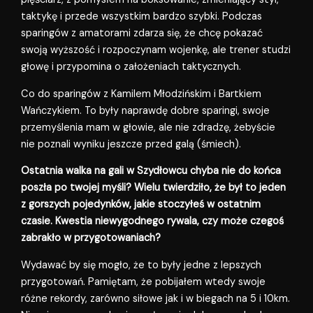
taktykę i przede wszystkim bardzo szybki. Podczas
sparingów z amatorami zdarza się, że chcę pokazać
swoją wyższość i rozpoczynam wojenkę, ale trener studzi
głowę i przypomina o założeniach taktycznych.
Co do sparingów z Kamilem Młodzińskim i Bartkiem
Wańczykiem. To były naprawdę dobre sparingi, swoje
przemyślenia mam w głowie, ale nie zdradzę, żebyście
nie poznali wyniku jeszcze przed galą (śmiech).
Ostatnia walka na gali w Szydłowcu chyba nie do końca
poszła po twojej myśli? Wielu twierdziło, że był to jeden
z gorszych pojedynków, jakie stoczyłeś w ostatnim
czasie. Kwestia niewygodnego rywala, czy może czegoś
zabrakło w przygotowaniach?
Wydawać by się mogło, że to były jedne z lepszych
przygotowań. Pamiętam, że pobijałem wtedy swoje
różne rekordy, zarówno siłowe jak i w biegach na 5 i 10km.