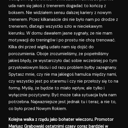
uda nam się jakoś z trenerem dogadać to kończę z
boksem. Nie widziałem sensu dalszej kariery z nowym
trenerem. Przez kilkanaście dni nie było nam po drodze z
trenerem, dlatego wszystko szło w nieciekawym
kierunku. W domu dawałem jasne sygnały, że nie mam
motywacji do treningów i po prostu nie chcę trenować.
Kilka dni przed wigilią udało nam się dojść do
porozumienia. Oboje zrozumieliśmy, że popełniliśmy
jakieś błędy, że wystarczyło dać sobie wcześniej po tym
przysłowiowym liściu i od razu problem byłby zażegnany.
Spytasz mnie, czy nie ma jakiegoś hamulca między nami,
czy wszystko jest po staremu i czy nie przełoży się to na
formę. Myślę, że będzie to miało wpływ, ale tylko i
wyłącznie pozytywny. Być może taka sytuacja była nam
potrzebna. Najważniejsze jest jednak tu i teraz, a nie to,
co było przed Nowym Rokiem.
Kolejna walka z rzędu jako bohater wieczoru. Promotor
Mariusz Grabowski ostatnimi czasy coraz bardziej w