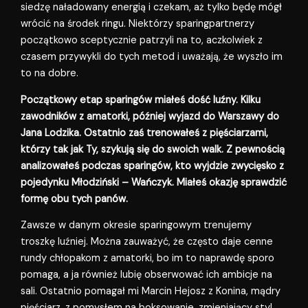
siedzę naładowany energią i czekam, aż tylko będę mógł
wrócić na środek ringu. Niektórzy sparingpartnerzy
początkowo sceptycznie patrzyli na to, aczkolwiek z
czasem przywykli do tych metod i uważają, że wyszło im
to na dobre.
Początkowy etap sparingów miałeś dość luźny. Kilku
zawodników z amatorki, później wyjazd do Warszawy do
Jana Lodzika. Ostatnio zaś trenowałeś z pięściarzami,
którzy tak jak Ty, szykują się do swoich walk. Z pewnością
analizowałeś podczas sparingów, kto wyjdzie zwycięsko z
pojedynku Młodziński – Wańczyk. Miałeś okazję sprawdzić
formę obu tych panów.
Zawsze w danym okresie sparingowym trenujemy
troszkę luźniej. Można zauważyć, że często daje cenne
rundy chłopakom z amatorki, bo im to naprawdę sporo
pomaga, a ja również lubię obserwować ich ambicje na
sali. Ostatnio pomagał mi Marcin Hejosz z Konina, mądry
pięściarz, z pomysłem na boksowanie, zmieniający styl,