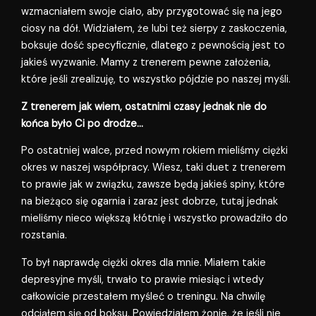
wzmacniałem swoje ciało, aby przygotować się na jego
ciosy na dół. Widziałem, że lubi też sierpy z zaskoczenia,
boksuje dość specyficznie, dlatego z pewnością jest to
jakieś wyzwanie. Mamy z trenerem pewne założenia,
które jeśli zrealizuję, to wszystko pójdzie po naszej myśli.
Z trenerem jak wiem, ostatnimi czasy jednak nie do
końca było Ci po drodze…
Po ostatniej walce, przed nowym rokiem mieliśmy ciężki
okres w naszej współpracy. Wiesz, taki duet z trenerem
to prawie jak w związku, zawsze będą jakieś spiny, które
na bieżąco się ogarnia i zaraz jest dobrze, tutaj jednak
mieliśmy nieco większą kłótnię i wszystko prowadziło do
rozstania.
To był naprawdę ciężki okres dla mnie. Miałem takie
depresyjne myśli, trwało to prawie miesiąc i wtedy
całkowicie przestałem myśleć o treningu. Na chwilę
odciąłem się od boksu. Powiedziałem żonie, że jeśli nie