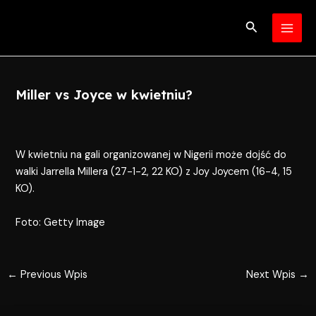
Skip
Post
MAI
to
navigation
Search
MEN
content
Miller vs Joyce w kwietniu?
W kwietniu na gali organizowanej w Nigerii może dojść do
walki Jarrella Millera (27-1-2, 22 KO) z Joy Joycem (16-4, 15
KO).
Foto: Getty Image
←
Previous Wpis
Next Wpis
→