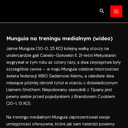
Skip
Post
MAI
to
navigation
Search
MEN
content
Munguia na treningu medialnym (wideo)
Jaime Munguia (30-0, 25 KO) kolejną walkę stoczy na
undercardzie gali Canelo-Gołowkin II. 21-letni Mekyskanin
wygrywał w tym roku aż cztery razy, a dwa zwycięstwa były
szczególnie cenne – w maju Munguia odebrał mistrzostwo
świata federacji WBO Sadamowi Alemu, a zaledwie dwa
miesiące później obronił tytuł w starciu z doświadczonym
Liamem Smithem. Niepokonany zawodnik z Tijuany jest
pewny siebie przed pojedynkiem z Brandonem Cookiem
(20-1, 13 KO).
Na treningu medialnym Munguia zaprezentował swoje
umiejętności ofensywne, które jak sam twierdzi powinny