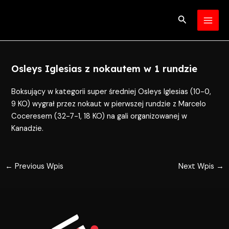
Skip
Post
MAI
to
navigation
Search
MEN
content
Osleys Iglesias z nokautem w 1 rundzie
Boksujący w kategorii super średniej Osleys Iglesias (10-0,
9 KO) wygrał przez nokaut w pierwszej rundzie z Marcelo
Coceresem (32-7-1, 18 KO) na gali organizowanej w
Kanadzie.
←
Previous Wpis
Next Wpis
→