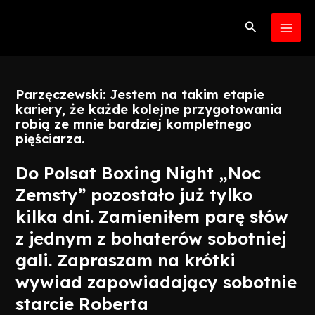
Skip
Post
MAI
to
navigation
Search
MEN
content
Parzęczewski: Jestem na takim etapie
kariery, że każde kolejne przygotowania
robią ze mnie bardziej kompletnego
pięściarza.
Do Polsat Boxing Night „Noc
Zemsty” pozostało już tylko
kilka dni. Zamieniłem parę słów
z jednym z bohaterów sobotniej
gali. Zapraszam na krótki
wywiad zapowiadający sobotnie
starcie Roberta