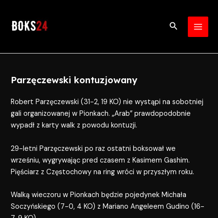
Skip
Post
MAI
to
navigation
Search
MEN
content
Parzęczewski kontuzjowany
Robert Parzęczewski (31-2, 19 KO) nie wystąpi na sobotniej
gali organizowanej w Pionkach. „Arab” prawdopodobnie
wypadł z karty walk z powodu kontuzji.
29-letni Parzęczewski po raz ostatni boksował we
wrześniu, wygrywając pred czasem z Kasimem Gashim.
Pięściarz z Częstochowy na ring wróci w przyszłym roku.
Walką wieczoru w Pionkach będzie pojedynek Michała
Soczyńskiego (7-0, 4 KO) z Mariano Angeleem Gudino (16-