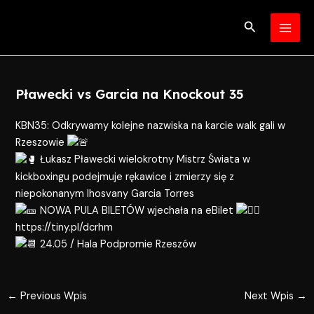
Skip
Post
MAI
to
navigation
Search
MEN
content
Pławecki vs Garcia na Knockout 35
KBN35: Odkrywamy kolejne nazwiska na karcie walk gali w
Rzeszowie
Łukasz Pławecki
wielokrotny Mistrz Świata w
kickboxingu podejmuje rękawice i zmierzy się z
niepokonanym
Ihosvany Garcia Torres
NOWA PULA BILETÓW wjechała na eBilet
https://tiny.pl/dcrhm
24.05 / Hala Podpromie Rzeszów
←
Previous Wpis
Next Wpis
→