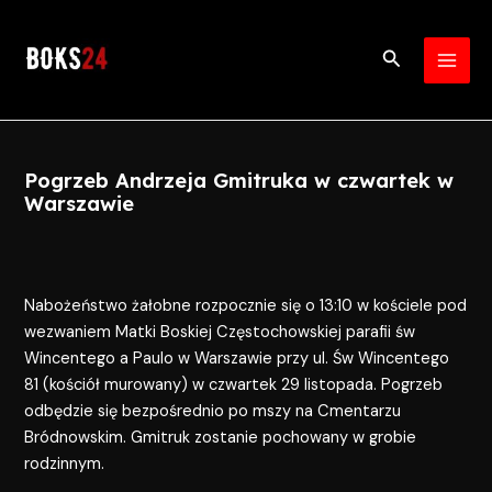
Skip
Post
MAI
to
navigation
Search
MEN
content
Pogrzeb Andrzeja Gmitruka w czwartek w
Warszawie
Nabożeństwo żałobne rozpocznie się o 13:10 w kościele pod
wezwaniem Matki Boskiej Częstochowskiej parafii św
Wincentego a Paulo w Warszawie przy ul. Św Wincentego
81 (kościół murowany) w czwartek 29 listopada. Pogrzeb
odbędzie się bezpośrednio po mszy na Cmentarzu
Bródnowskim. Gmitruk zostanie pochowany w grobie
rodzinnym.