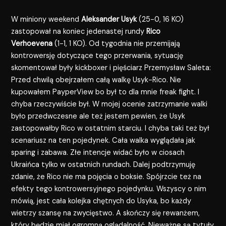
W miniony weekend
Aleksander Usyk
(25-0, 16 KO)
zastopował na koniec jedenastej rundy
Rico
Verhoevena
(1-1, 1 KO). Od tygodnia nie przemijają
kontrowersję dotyczące tego przerwania, sytuację
skomentował były kickboxer i pięściarz Przemysław Saleta:
Przed chwilą obejrzałem całą walkę Usyk-Rico. Nie
kupowałem PayperView bo był to dla mnie freak fight. I
chyba rzeczywiście był. W mojej ocenie zatrzymanie walki
było przedwczesne ale też jestem pewien, że Usyk
zastopowałby Rico w ostatnim starciu. I chyba taki też był
scenariusz na ten pojedynek. Cała walka wyglądała jak
sparing i zabawa. Złe intencje widać było w ciosach
Ukraińca tylko w ostatnich rundach. Dalej podtrzymuję
zdanie, że Rico nie ma pojęcia o boksie. Spójrzcie też na
efekty tego kontrowersyjnego pojedynku. Wszyscy o nim
mówią, jest cała kolejka chętnych do Usyka, bo każdy
wietrzy szansę na zwycięstwo. A skończy się rewanżem,
który będzie miał ogromną oglądalność. Nieważne są tytuły