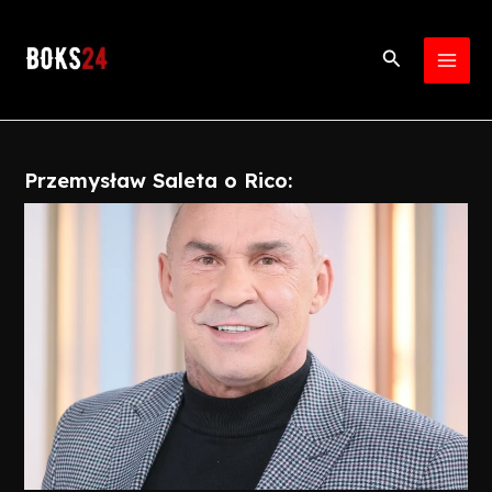
Skip
Post
MAI
to
navigation
Search
MEN
content
Przemysław Saleta o Rico: