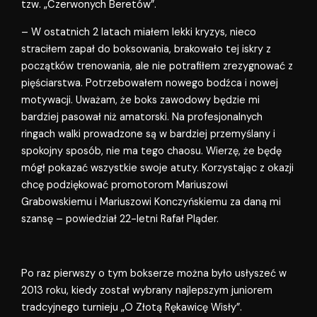
tzw. „Czerwonych Beretów”.
– W ostatnich 2 latach miałem lekki kryzys, nieco
straciłem zapał do boksowania, brakowało tej iskry z
początków trenowania, ale nie potrafiłem zrezygnować z
pięściarstwa. Potrzebowałem nowego bodźca i nowej
motywacji. Uważam, że boks zawodowy będzie mi
bardziej pasował niż amatorski. Na profesjonalnych
ringach walki prowadzone są w bardziej przemyślany i
spokojny sposób, nie ma tego chaosu. Wierzę, że będę
mógł pokazać wszystkie swoje atuty. Korzystając z okazji
chcę podziękować promotorom Mariuszowi
Grabowskiemu i Mariuszowi Konczyńskiemu za daną mi
szansę – powiedział 22-letni Rafał Pląder.
Po raz pierwszy o tym bokserze można było usłyszeć w
2013 roku, kiedy został wybrany najlepszym juniorem
tradcyjnego turnieju „O Złotą Rękawicę Wisły”.