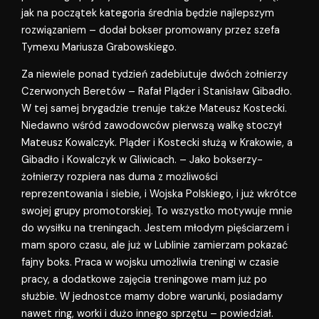
jak na początek kategoria średnia będzie najlepszym
rozwiązaniem – dodał bokser promowany przez szefa
Tymexu Mariusza Grabowskiego.
Za niewiele ponad tydzień zadebiutuje dwóch żołnierzy
Czerwonych Beretów – Rafał Pląder i Stanisław Gibadło.
W tej samej brygadzie trenuje także Mateusz Kostecki.
Niedawno wśród zawodowców pierwszą walkę stoczył
Mateusz Kowalczyk. Pląder i Kostecki służą w Krakowie, a
Gibadło i Kowalczyk w Gliwicach. – Jako bokserzy-
żołnierzy rozpiera nas duma z możliwości
reprezentowania i siebie, i Wojska Polskiego, i już wkrótce
swojej grupy promotorskiej. To wszystko motywuje mnie
do wysiłku na treningach. Jestem młodym pięściarzem i
mam sporo czasu, ale już w Lublinie zamierzam pokazać
fajny boks. Praca w wojsku umożliwia treningi w czasie
pracy, a dodatkowe zajęcia treningowe mam już po
służbie. W jednostce mamy dobre warunki, posiadamy
nawet ring, worki i dużo innego sprzętu – powiedział.