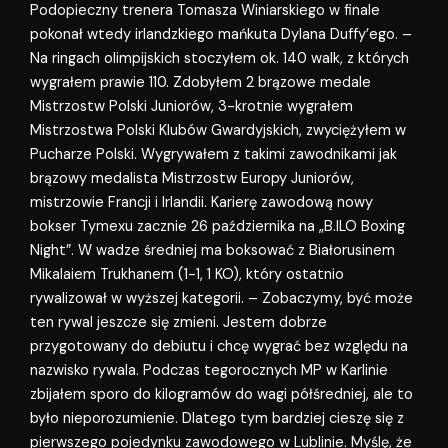
Podopieczny trenera Tomasza Winiarskiego w finale
pokonał wtedy irlandzkiego mańkuta Dylana Duffy’ego. –
Na ringach olimpijskich stoczyłem ok. 140 walk, z których
wygrałem prawie 110. Zdobyłem 2 brązowe medale
Mistrzostw Polski Juniorów, 3-krotnie wygrałem
Mistrzostwa Polski Klubów Gwardyjskich, zwyciężyłem w
Pucharze Polski. Wygrywałem z takimi zawodnikami jak
brązowy medalista Mistrzostw Europy Juniorów,
mistrzowie Francji i Irlandii. Karierę zawodową nowy
bokser Tymexu zacznie 26 października na „B.ILO Boxing
Night”. W wadze średniej ma boksować z Białorusinem
Mikalaiem Trukhanem (1-1, 1 KO), który ostatnio
rywalizował w wyższej kategorii. – Zobaczymy, być może
ten rywal jeszcze się zmieni. Jestem dobrze
przygotowany do debiutu i chcę wygrać bez względu na
nazwisko rywala. Podczas tegorocznych MP w Karlinie
zbijałem sporo do kilogramów do wagi półśredniej, ale to
było nieporozumienie. Dlatego tym bardziej cieszę się z
pierwszego pojedynku zawodowego w Lublinie. Myślę, że