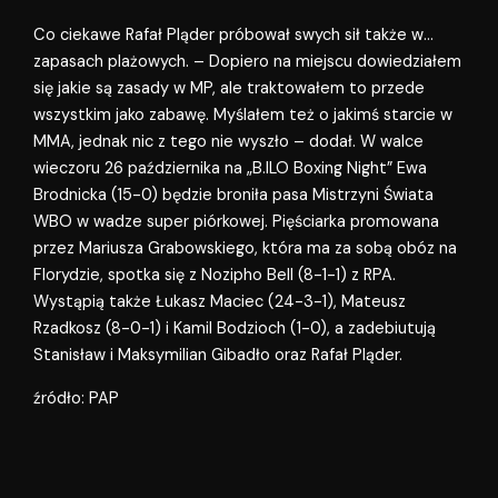
Co ciekawe Rafał Pląder próbował swych sił także w…
zapasach plażowych. – Dopiero na miejscu dowiedziałem
się jakie są zasady w MP, ale traktowałem to przede
wszystkim jako zabawę. Myślałem też o jakimś starcie w
MMA, jednak nic z tego nie wyszło – dodał. W walce
wieczoru 26 października na „B.ILO Boxing Night” Ewa
Brodnicka (15-0) będzie broniła pasa Mistrzyni Świata
WBO w wadze super piórkowej. Pięściarka promowana
przez Mariusza Grabowskiego, która ma za sobą obóz na
Florydzie, spotka się z Nozipho Bell (8-1-1) z RPA.
Wystąpią także Łukasz Maciec (24-3-1), Mateusz
Rzadkosz (8-0-1) i Kamil Bodzioch (1-0), a zadebiutują
Stanisław i Maksymilian Gibadło oraz Rafał Pląder.
źródło: PAP