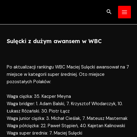
Skip
Post
MAI
to
navigation
Search
MEN
content
Sulęcki z dużym awansem w WBC
Po aktualizacji rankingu WBC Maciej Sulęcki awansował na 7
miejsce w kategorii super średniej. Oto miejsce
pozostałych Polaków:
Waga ciężka: 35. Kacper Meyna
Waga bridger: 1. Adam Balski, 7. Krzysztof Włodarczyk, 10.
Łukasz Różański. 30. Piotr Łącz
Waga junior ciężka: 3. Michał Cieślak, 7. Mateusz Masternak
Waga półciężka: 22. Paweł Stępień, 40. Kajetan Kalinowski
Waga super średnia: 7. Maciej Sulęcki