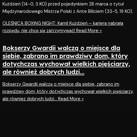
Kuździeń (14-0, 3 KO) przed pojedynkiem 28 marca o tytuł
Międzynarodowego Mistrza Polski z Ante Biliciem (33-5, 19 KO).
OLEŚNICA BOXING NIGHT: Kamil Kuździeń – kariera nabrała
rozpędu, nie chcę się zatrzymywać!
Read More »
Bokserzy Gwardii walczą o miejsce dla
siebie, zabrano im prawdziwy dom, który
dotychczas wychował wielkich pięściarzy,
ale również dobrych ludzi…
Bokserzy Gwardii walczą o miejsce dla siebie, zabrano im
prawdziwy dom, który dotychczas wychował wielkich pięściarzy,
ale również dobrych ludzi…
Read More »