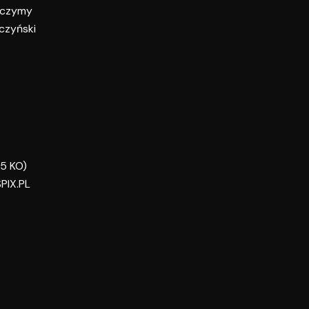
baczymy
oczyński
15 KO)
PIX.PL