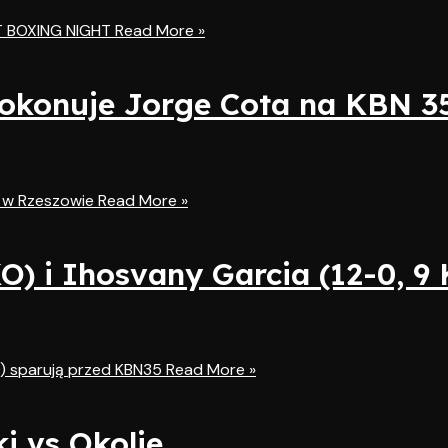
 BOXING NIGHT
Read More »
pokonuje Jorge Cota na KBN 3
 w Rzeszowie
Read More »
O) i Ihosvany Garcia (12-0, 9
KO) sparują przed KBN35
Read More »
i vs Okolie