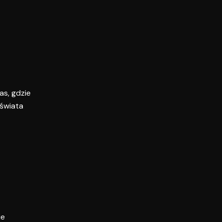
as, gdzie
 świata
ie