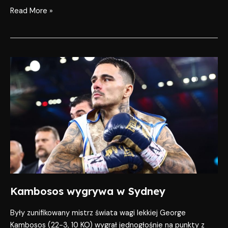
Read More »
Kambosos
wygrywa
w
Sydney
Kambosos wygrywa w Sydney
Były zunifikowany mistrz świata wagi lekkiej George
Kambosos (22-3, 10 KO) wygrał jednogłośnie na punkty z