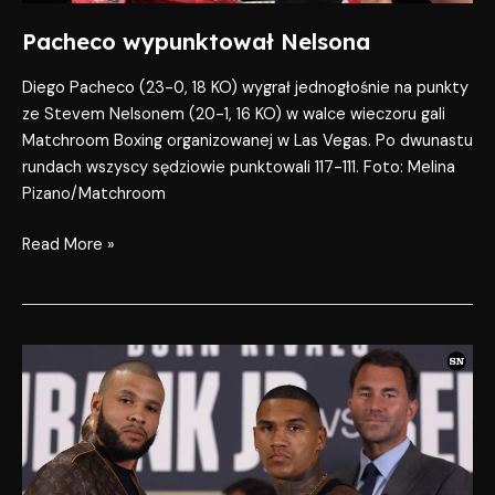
Pacheco wypunktował Nelsona
Diego Pacheco (23-0, 18 KO) wygrał jednogłośnie na punkty
ze Stevem Nelsonem (20-1, 16 KO) w walce wieczoru gali
Matchroom Boxing organizowanej w Las Vegas. Po dwunastu
rundach wszyscy sędziowie punktowali 117-111. Foto: Melina
Pizano/Matchroom
Read More »
Eubank
Jr
vs
Benn
26
kwietnia