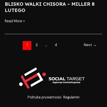
BLISKO WALKI CHISORA – MILLER 8
BLISKO
WALKI
LUTEGO
CHISORA
–
Read More »
MILLER
8
LUTEGO
1
2
…
4
Next
→
Polityka prywatności
Regulamin