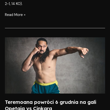
2-1, 14 KO).
Read More »
Teremoana
powróci
6
grudnia
na
gali
Opetaia
vs
Cinkara
Teremoana powróci 6 grudnia na gali
Opetaia vs Cinkara