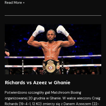
Read More »
Richards
vs
Azeez
w
Ghanie
Richards vs Azeez w Ghanie
Potwierdzono szczegóły gali Matchroom Boxing
organizowanej 20 grudnia w Ghanie. W walce wieczoru Craig
Richards (19-4-1, 12 KO) zmierzy się z Danem Azeezem (22-