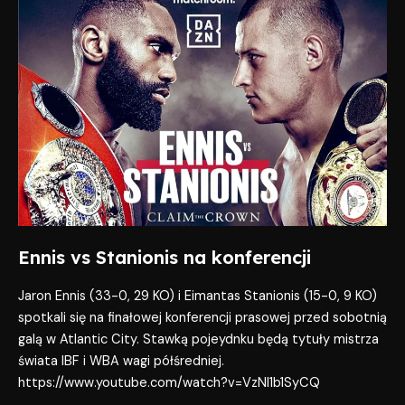
vs
Stanionis
na
konferencji
Ennis vs Stanionis na konferencji
Jaron Ennis (33-0, 29 KO) i Eimantas Stanionis (15-0, 9 KO)
spotkali się na finałowej konferencji prasowej przed sobotnią
galą w Atlantic City. Stawką pojeydnku będą tytuły mistrza
świata IBF i WBA wagi półśredniej.
https://www.youtube.com/watch?v=VzNI1b1SyCQ