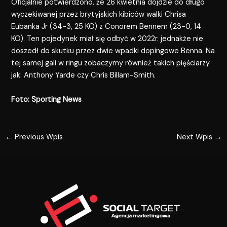
Oficjalnie potwierdzono, że 26 kwietnia dojdzie do długo
wyczekiwanej przez brytyjskich kibiców walki Chrisa
Eubanka Jr (34-3, 25 KO) z Conorem Bennem (23-0, 14
KO). Ten pojedynek miał się odbyć w 2022r. jednakże nie
doszedł do skutku przez dwie wpadki dopingowe Benna. Na
tej samej gali w ringu zobaczymy również takich pięściarzy
jak: Anthony Yarde czy Chris Billam-Smith.
Foto: Sporting News
←
Previous Wpis
Next Wpis
→