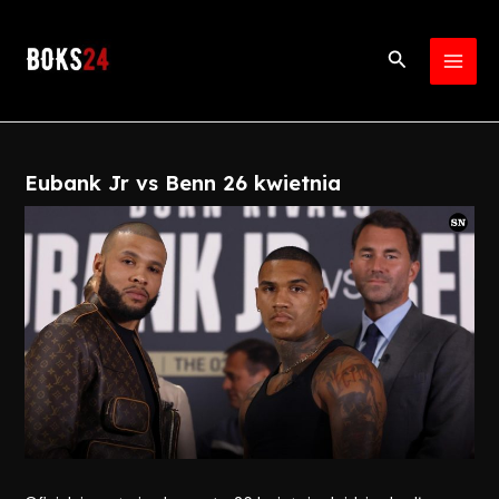
Skip
Post
MAI
to
navigation
Search
MEN
content
Eubank Jr vs Benn 26 kwietnia