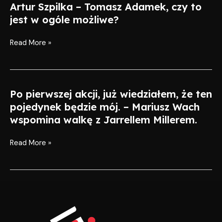
Artur Szpilka – Tomasz Adamek, czy to
Artur
Szpilka
jest w ogóle możliwe?
–
Tomasz
Read More »
Adamek,
czy
to
jest
Po pierwszej akcji, już wiedziałem, że ten
Po
w
pierwszej
pojedynek będzie mój. – Mariusz Wach
ogóle
akcji,
wspomina walkę z Jarrellem Millerem.
możliwe?
już
wiedziałem,
Read More »
że
ten
pojedynek
będzie
mój.
–