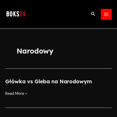
Skip
MAI
to
Search
MEN
content
Narodowy
Główka vs Gleba na Narodowym
Główka
vs
Gleba
Read More »
na
Narodowym