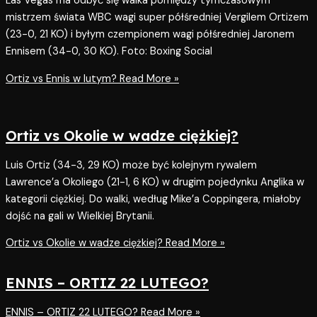
Las Vegas ma odbyć się walka pomiędzy tymczasowym
mistrzem świata WBC wagi super półśredniej Vergilem Ortizem
(23-0, 21 KO) i byłym czempionem wagi półśredniej Jaronem
Ennisem (34-0, 30 KO). Foto: Boxing Social
Ortiz vs Ennis w lutym?
Read More »
Ortiz vs Okolie w wadze ciężkiej?
Luis Ortiz (34-3, 29 KO) może być kolejnym rywalem
Lawrence’a Okoliego (21-1, 6 KO) w drugim pojedynku Anglika w
kategorii ciężkiej. Do walki, według Mike’a Coppingera, miałoby
dojść na gali w Wielkiej Brytanii.
Ortiz vs Okolie w wadze ciężkiej?
Read More »
ENNIS – ORTIZ 22 LUTEGO?
ENNIS – ORTIZ 22 LUTEGO?
Read More »