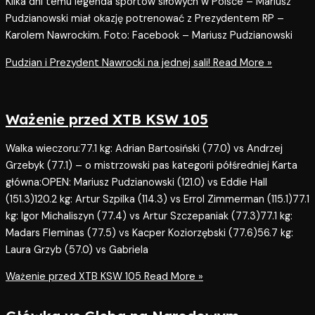
Kilka dni temu legenda sportów siłowych w Polsce – Mariusz
Pudzianowski miał okazję potrenować z Prezydentem RP –
Karolem Nawrockim. Foto: Facebook – Mariusz Pudzianowski
Pudzian i Prezydent Nawrocki na jednej sali!
Read More »
Ważenie przed XTB KSW 105
Walka wieczoru:77.1 kg: Adrian Bartosiński (77.0) vs Andrzej
Grzebyk (77.1) – o mistrzowski pas kategorii półśredniej Karta
główna:OPEN: Mariusz Pudzianowski (121.0) vs Eddie Hall
(151.3)120.2 kg: Artur Szpilka (114.3) vs Errol Zimmerman (115.1)77.1
kg: Igor Michaliszyn (77.4) vs Artur Szczepaniak (77.3)77.1 kg:
Madars Fleminas (77.5) vs Kacper Koziorzębski (77.6)56.7 kg:
Laura Grzyb (57.0) vs Gabriela
Ważenie przed XTB KSW 105
Read More »