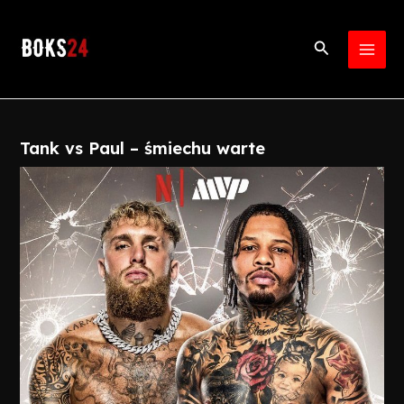
Skip
Post
MAI
to
navigation
Search
MEN
content
Tank vs Paul – śmiechu warte