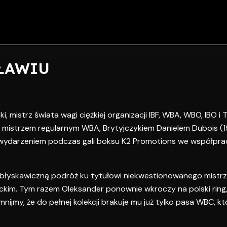
ŁAWIU
 mistrz świata wagi ciężkiej organizacji IBF, WBA, WBO, IBO i T
 mistrzem regularnym WBA, Brytyjczykiem Danielem Dubois (19
ym wydarzeniem podczas gali boksu K2 Promotions we współpr
 błyskawiczną podróż ku tytułowi niekwestionowanego mistrza
ckim. Tym razem Oleksander ponownie wkroczy na polski ring,
jmy, że do pełnej kolekcji brakuje mu już tylko pasa WBC, kt