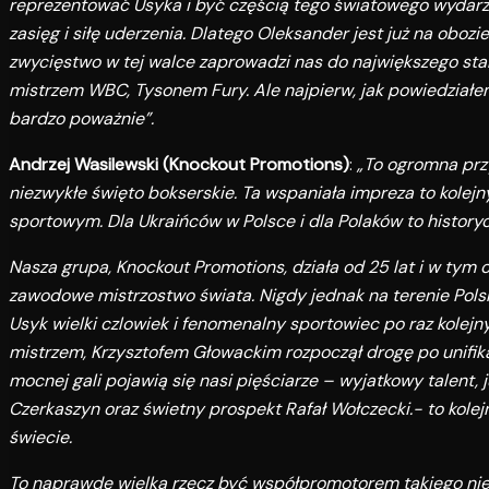
reprezentować Usyka i być częścią tego światowego wydarz
zasięg i siłę uderzenia. Dlatego Oleksander jest już na obo
zwycięstwo w tej walce zaprowadzi nas do największego starc
mistrzem WBC, Tysonem Fury. Ale najpierw, jak powiedziałe
bardzo poważnie”.
Andrzej Wasilewski (Knockout Promotions)
:
„To ogromna przy
niezwykłe święto bokserskie. Ta wspaniała impreza to kolejny
sportowym. Dla Ukraińców w Polsce i dla Polaków to history
Nasza grupa, Knockout Promotions, działa od 25 lat i w tym
zawodowe mistrzostwo świata. Nigdy jednak na terenie Polski
Usyk wielki czlowiek i fenomenalny sportowiec po raz kolej
mistrzem, Krzysztofem Głowackim rozpoczął drogę po unifikac
mocnej gali pojawią się nasi pięściarze – wyjatkowy talent, 
Czerkaszyn oraz świetny prospekt Rafał Wołczecki.- to kole
świecie.
To naprawdę wielka rzecz być współpromotorem takiego n