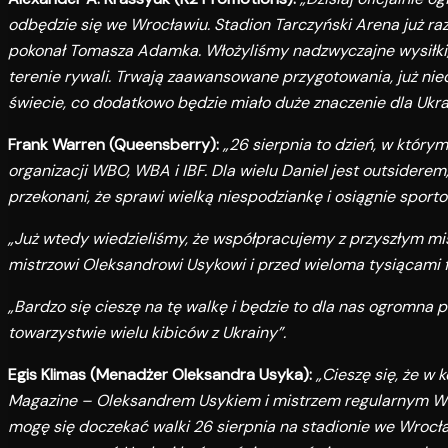
odbędzie się we Wrocławiu. Stadion Tarczyński Arena już raz
pokonał Tomasza Adamka. Włożyliśmy nadzwyczajne wysiłki,
terenie rywali. Trwają zaawansowane przygotowania, już ni
świecie, co dodatkowo będzie miało duże znaczenie dla Ukr
Frank Warren (Queensberry):
„26 sierpnia to dzień, w któr
organizacji WBO, WBA i IBF. Dla wielu Daniel jest outsider
przekonani, że sprawi wielką niespodziankę i osiągnie spor
„Już wtedy wiedzieliśmy, że współpracujemy z przyszłym mi
mistrzowi Oleksandrowi Usykowi i przed wieloma tysiącami
„Bardzo się cieszę na tę walkę i będzie to dla nas ogromna
towarzystwie wielu kibiców z Ukrainy”.
Egis Klimas (Menadżer Oleksandra Usyka):
„Cieszę się, że w
Magazine – Oleksandrem Usykiem i mistrzem regularnym WB
mogę się doczekać walki 26 sierpnia na stadionie we Wrocła