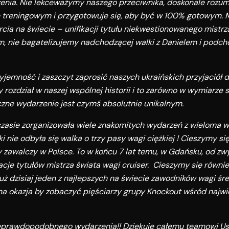
enia. Nie lekceważymy naszego przeciwnika, doskonale rozum
zie treningowym i przygotowuje się, aby być w 100% gotowym. 
ia na świecie – unifikacji tytułu niekwestionowanego mistrza
m, nie bagatelizujemy nadchodzącej walki z Danielem i podch
jemność i zaszczyt zaprosić naszych ukraińskich przyjaciół do
 rozdział w naszej wspólnej historii i to zarówno w wymiarze 
czne wydarzenie jest czymś absolutnie unikalnym.
 czasie zorganizowała wiele znakomitych wydarzeń z wieloma 
 nie odbyła się walka o trzy pasy wagi ciężkiej ! Cieszymy si
ny zawalczy w Polsce. To w końcu 7 lat temu, w Gdańsku, od z
je tytułów mistrza świata wagi cruiser. Cieszymy się również
już dzisiaj jeden z najlepszych na świecie zawodników wagi śr
jna okazja by zobaczyć pięściarzy grupy Knockout wśród najw
ieprawdopodobnego wydarzenia!! Dziękuje całemu teamowi U