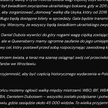
 był świadkiem zwycięstwa ukraińskiego boksera, gdy w 2011 ro
 aby zorganizować „domową” walkę dla Usyka, który od 2016 
edługo będą dostępne bilety w sprzedaży. Gala będzie trans
ainy. Wierzymy, że wszyscy będą świadkiem ukraińskiego zwyc
ym Daniel Dubois wywróci do góry nogami wagę ciężką zostają
em, ale w Queensberry mamy ogromne zaufanie do jego umiejęt
towy cel, który postawił przed sobą rozpoczynając zawodową ka
strzem świata, a teraz ma szansę osiągnąć swój cel przeciwk
 fanów we Wrocławiu.
 przyjemność, aby być częścią historycznego wydarzenia w Pol
 końcu możemy ogłosić walkę między mistrzami: WBO, IBF, WBA,
A, Danielem Duboisem – wszystko zostało podpisane i potwi
wiu, gdzie zasiądzie około 45 000 widzów. To wielka przyjem