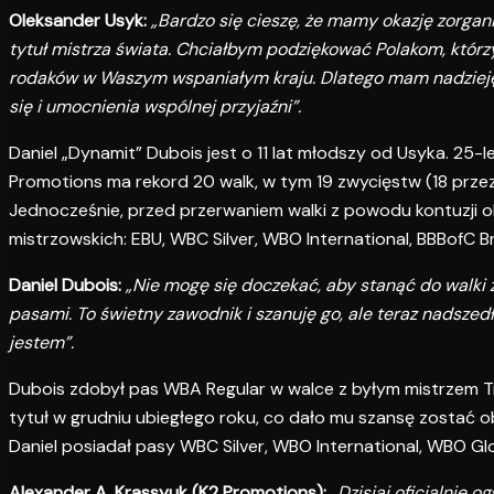
Oleksander Usyk:
„Bardzo się cieszę, że mamy okazję zorga
tytuł mistrza świata. Chciałbym podziękować Polakom, którzy
rodaków w Waszym wspaniałym kraju. Dlatego mam nadzieję, ż
się i umocnienia wspólnej przyjaźni”.
Daniel „Dynamit” Dubois jest o 11 lat młodszy od Usyka. 25
Promotions ma rekord 20 walk, w tym 19 zwycięstw (18 przez
Jednocześnie, przed przerwaniem walki z powodu kontuzji 
mistrzowskich: EBU, WBC Silver, WBO International, BBBofC Br
Daniel Dubois:
„Nie mogę się doczekać, aby stanąć do walki 
pasami. To świetny zawodnik i szanuję go, ale teraz nadsze
jestem”.
Dubois zdobył pas WBA Regular w walce z byłym mistrzem T
tytuł w grudniu ubiegłego roku, co dało mu szansę zostać
Daniel posiadał pasy WBC Silver, WBO International, WBO Gl
Alexander A. Krassyuk (K2 Promotions):
„Dzisiaj oficjalnie 