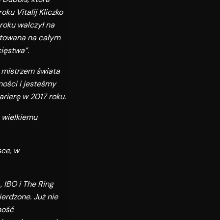
ku Vitalij Kliczko
roku walczył na
mitowana na całym
ięstwa”.
c mistrzem świata
ności i jesteśmy
rierę w 2017 roku.
o wielkiemu
sce, w
 IBO i The Ring
erdzone. Już nie
ność