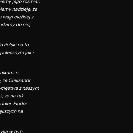
iemy jego rozmiar,
Mamy nadzieję, że
 wagi ciężkiej z
odzimy do niej
 Polski na to
społecznym jak i
walkami o
ę, że Oleksandr
wycięstwa z naszym
, że na tak
edniej Fiodor
iększych na
syka w tym