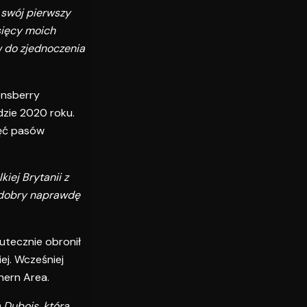
 swój pierwszy
sięcy moich
w do zjednoczenia
ensberry
dzie 2020 roku.
ięć pasów
iej Brytanii z
k dobry naprawdę
utecznie obronił
ej. Wcześniej
hern Area.
a Dubois, która