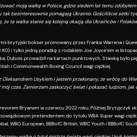
nizować moją walkę w Polsce, gdzie siedem lat temu zdobyłem
 tak bezinteresownie pomagają Ukrainie. Gościliście setki ty
e ta walka stanie się kolejną okazją dla Ukraińców i Polakó
-letni brytyjski bokser promowany przez Franka Warrena i Que
 KO) i tylko jedną porażkę z rodakiem Joe Joyce’em w listopa
oka, Dubois prowadził na kartach punktowych. Stawką było p
itish i Commonwealth Boxing Council wagi ciężkiej.
z Oleksandrem Usykiem i jestem przekonany, że wrócę do Wielk
dł mój czas. Zamierzam zaskoczyć świat i pokazać ludziom, ja
revorem Bryanem w czerwcu 2022 roku. Później Brytyjczyk sk
 obowiązkowym pretendentem do tytułu WBA Super wagi ciężki
obal, WBO European, BBBofC British, WBC Youth i BBBofC Sout
ogłaszamy walkę o tytuł mistrza świata wagi ciężkiej Usyk kontr