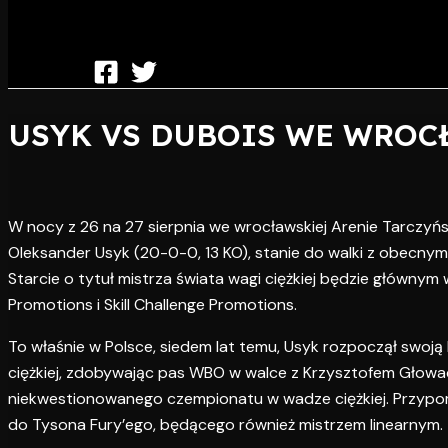
USYK VS DUBOIS WE WROC
W nocy z 26 na 27 sierpnia we wrocławskiej Arenie Tarczyński,
Oleksander Usyk (20-0-0, 13 KO), stanie do walki z obecnym
Starcie o tytuł mistrza świata wagi ciężkiej będzie główn
Promotions i Skill Challenge Promotions.
To właśnie w Polsce, siedem lat temu, Usyk rozpoczął swoją
ciężkiej, zdobywając pas WBO w walce z Krzysztofem Głowa
niekwestionowanego czempionatu w wadze ciężkiej. Przypomni
do Tysona Fury’ego, będącego również mistrzem linearnym.