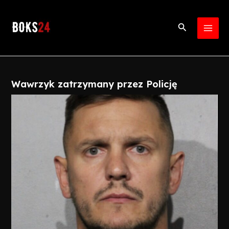
Skip
Post
MAI
to
navigation
Search
MEN
content
Wawrzyk zatrzymany przez Policję