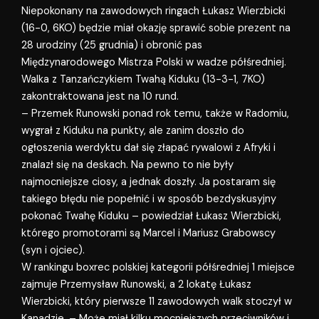
Niepokonany na zawodowych ringach Łukasz Wierzbicki
(16-0, 6KO) będzie miał okazję sprawić sobie prezent na
28 urodziny (25 grudnia) i obronić pas
Międzynarodowego Mistrza Polski w wadze półśredniej.
Walka z Tanzańczykiem Twahą Kiduku (13-3-1, 7KO)
zakontraktowana jest na 10 rund.
– Przemek Runowski ponad rok temu, także w Radomiu,
wygrał z Kiduku na punkty, ale zanim doszło do
ogłoszenia werdyktu dał się złapać rywalowi z Afryki i
znalazł się na deskach. Na pewno to nie były
najmocniejsze ciosy, a jednak doszły. Ja postaram się
takiego błędu nie popełnić i w sposób bezdyskusyjny
pokonać Twahę Kiduku – powiedział Łukasz Wierzbicki,
którego promotorami są Marcel i Mariusz Grabowscy
(syn i ojciec).
W rankingu boxrec polskiej kategorii półśredniej 1 miejsce
zajmuje Przemysław Runowski, a 2 lokatę Łukasz
Wierzbicki, który pierwsze 11 zawodowych walk stoczył w
Kanadzie. – Może miał kilku mocniejszych przeciwników i