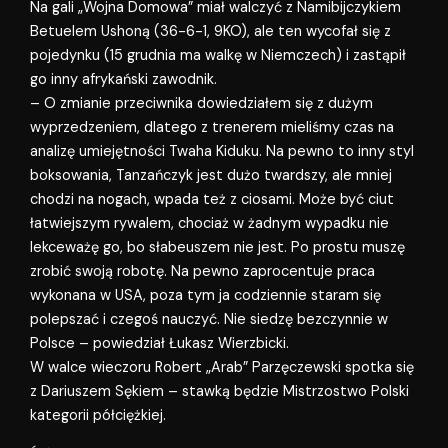
Na gali „Wojna Domowa” miał walczyć z Namibijczykiem
Betuelem Ushoną (36-6-1, 9KO), ale ten wycofał się z
pojedynku (15 grudnia ma walkę w Niemczech) i zastąpił
go inny afrykański zawodnik.
– O zmianie przeciwnika dowiedziałem się z dużym
wyprzedzeniem, dlatego z trenerem mieliśmy czas na
analizę umiejętności Twaha Kiduku. Na pewno to inny styl
boksowania, Tanzańczyk jest dużo twardszy, ale mniej
chodzi na nogach, wpada też z ciosami. Może być ciut
łatwiejszym rywalem, chociaż w żadnym wypadku nie
lekceważę go, bo słabeuszem nie jest. Po prostu muszę
zrobić swoją robotę. Na pewno zaprocentuje praca
wykonana w USA, poza tym ja codziennie staram się
polepszać i czegoś nauczyć. Nie siedzę bezczynnie w
Polsce – powiedział Łukasz Wierzbicki.
W walce wieczoru Robert „Arab” Parzęczewski spotka się
z Dariuszem Sękiem – stawką będzie Mistrzostwo Polski
kategorii półciężkiej.