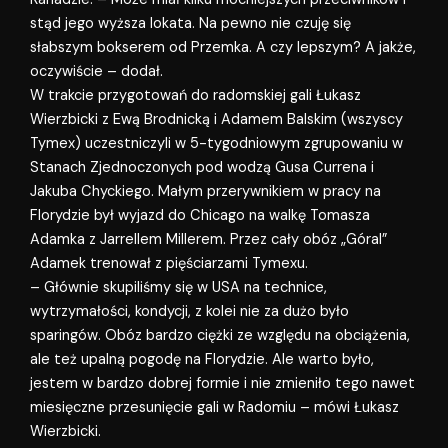
stąd jego wyższa lokata. Na pewno nie czuję się
słabszym bokserem od Przemka. A czy lepszym? A jakże,
oczywiście – dodał.
W trakcie przygotowań do radomskiej gali Łukasz
Wierzbicki z Ewą Brodnicką i Adamem Balskim (wszyscy
Tymex) uczestniczyli w 5-tygodniowym zgrupowaniu w
Stanach Zjednoczonych pod wodzą Gusa Currena i
Jakuba Chyckiego. Małym przerywnikiem w pracy na
Florydzie był wyjazd do Chicago na walkę Tomasza
Adamka z Jarrellem Millerem. Przez cały obóz „Góral”
Adamek trenował z pięściarzami Tymexu.
– Głównie skupiliśmy się w USA na technice,
wytrzymałości, kondycji, z kolei nie za dużo było
sparingów. Obóz bardzo ciężki ze względu na obciążenia,
ale też upalną pogodę na Florydzie. Ale warto było,
jestem w bardzo dobrej formie i nie zmieniło tego nawet
miesięczne przesunięcie gali w Radomiu – mówi Łukasz
Wierzbicki.