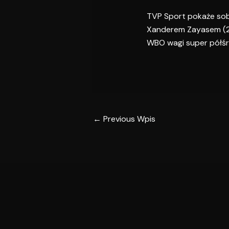
TVP Sport pokaże sob
Xanderem Zayasem (21-
WBO wagi super półśre
←
Previous Wpis