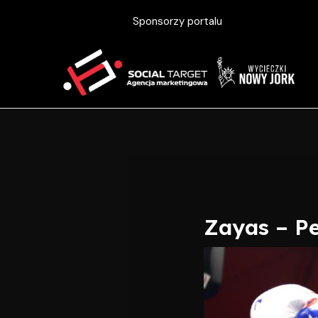
Skip
Post
Sponsorzy portalu
to
navigation
content
Zayas – P