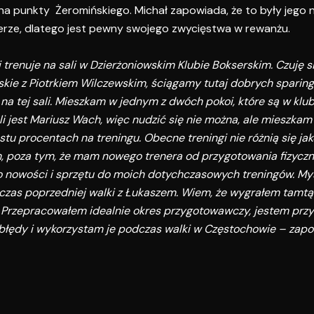
na punkty Żeromińskiego. Michał zapowiada, że to były jego 
erze, dlatego jest pewny swojego zwycięstwa w rewanżu.
trenuje na sali w Dzierżoniowskim Klubie Bokserskim. Czuję s
skie z Piotrkiem Wilczewskim, ściągamy tutaj dobrych sparing
 na tej sali. Mieszkam w jednym z dwóch pokoi, które są w klu
i jest Mariusz Wach, więc nudzić się nie można, ale mieszkam 
stu procentach na treningu. Obecne treningi nie różnią się jak
 poza tym, że mam nowego trenera od przygotowania fizyczn
 nowości i sprzętu do moich dotychczasowych treningów. Myś
dczas poprzedniej walki z Łukaszem. Wiem, że wygrałem tamtą 
gi. Przepracowałem idealnie okres przygotowawczy, jestem pr
 błędy i wykorzystam je podczas walki w Częstochowie – zap