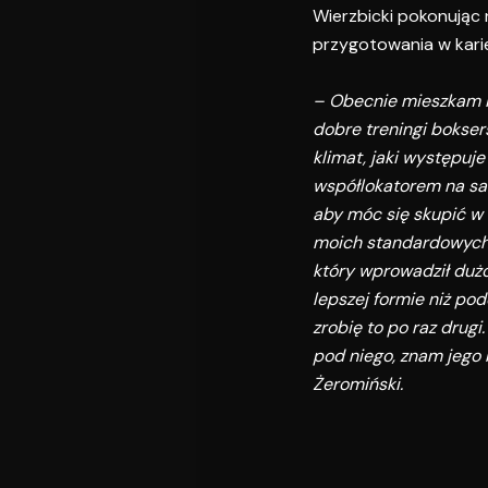
Wierzbicki pokonując 
przygotowania w kari
– Obecnie mieszkam i 
dobre treningi bokser
klimat, jaki występuje
współlokatorem na sal
aby móc się skupić w 
moich standardowych,
który wprowadził dużo
lepszej formie niż po
zrobię to po raz dru
pod niego, znam jego
Żeromiński.