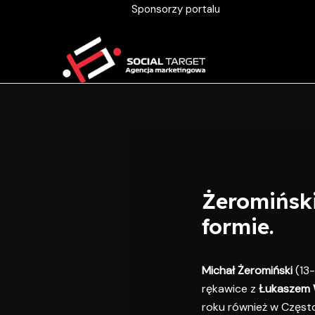
Skip
Post
Sponsorzy portalu
to
navigation
content
Żeromiński
formie.
Michał Żeromiński
(13-
rękawice z
Łukaszem 
roku również w Częst