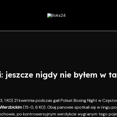
: jeszcze nigdy nie byłem w ta
3, 1 KO) 21 kwietnia podczas gali Polsat Boxing Night w Częst
Wierzbickim
(15-0, 6 KO). Obaj panowie spotkali się w ringu p
ochowie, po kontrowersyjnym werdykcie wygranym tego poje