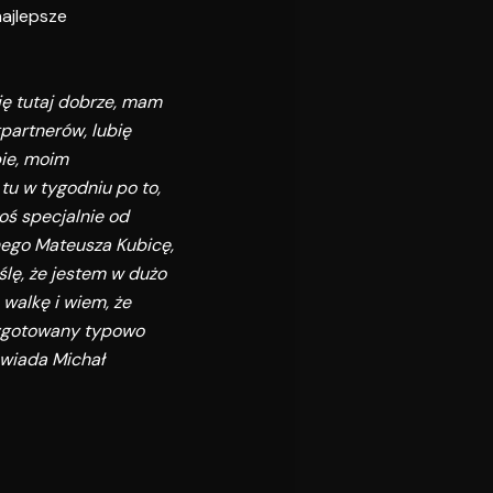
najlepsze
ię tutaj dobrze, mam
partnerów, lubię
bie, moim
tu w tygodniu po to,
oś specjalnie od
ego Mateusza Kubicę,
lę, że jestem w dużo
walkę i wiem, że
zygotowany typowo
owiada Michał