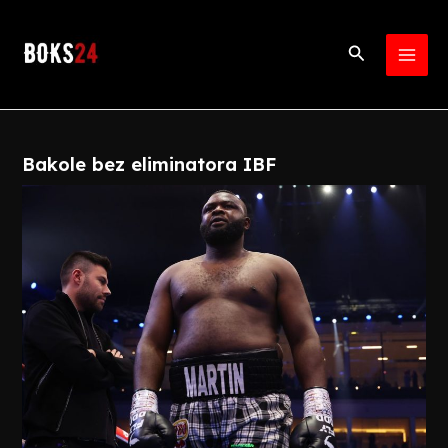
Skip
Post
MAI
to
navigation
Search
MEN
content
Bakole bez eliminatora IBF