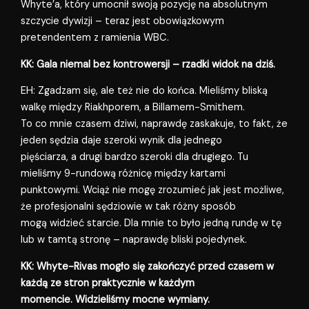
Whyte’a, który umocnił swoją pozycję na absolutnym
szczycie dywizji – teraz jest obowiązkowym
pretendentem z ramienia WBC.
KK: Gala niemal bez kontrowersji – rzadki widok na dziś.
EH: Zgadzam się, ale też nie do końca. Mieliśmy bliską
walkę między Riakhporem, a Billamem-Smithem.
To co mnie czasem dziwi, naprawdę zaskakuje, to fakt, że
jeden sędzia daje szeroki wynik dla jednego
pięściarza, a drugi bardzo szeroki dla drugiego. Tu
mieliśmy 9-rundową różnicę między kartami
punktowymi. Wciąż nie mogę zrozumieć jak jest możliwe,
że profesjonalni sędziowie w tak różny sposób
mogą widzieć starcie. Dla mnie to było jedną rundę w tę
lub w tamtą stronę – naprawdę bliski pojedynek.
KK: Whyte-Rivas mogło się zakończyć przed czasem w
każdą ze stron praktycznie w każdym
momencie. Widzieliśmy mocne wymiany.