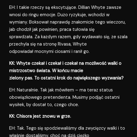
EH: I takie rzeczy są ekscytujące. Dillian Whyte zawsze
wnosi do ringu emocje. Dużo ryzykuje, wchodzi w
wymiany. Boksował naprawdę znakomicie tego wieczoru,
jab chodził jak powinien, praca tułowia się
sprawdzała. Za każdym razem, gdy wydawało się, że szala
przechyla się na stronę Rivasa, Whyte
odpowiadał mocnymi ciosami i ranił go.
KK: Whyte czekał i czekał i czekał na możliwość walki o
mistrzostwo świata. W końcu macie
zielony pas. To ostatni krok do największego wyzwania?
EH: Naturalnie. Tak jak mówiłem – ma teraz status
obowiązkowego pretendenta. Musimy podjąć ostatni
wysiłek, by dostał to, czego chce.
KK: Chisora jest znowu w grze.
EH: Tak. Tego się spodziewaliśmy dla zwycięzcy walki i to
właśnie dostaliśmy, choć na dziś ciężko