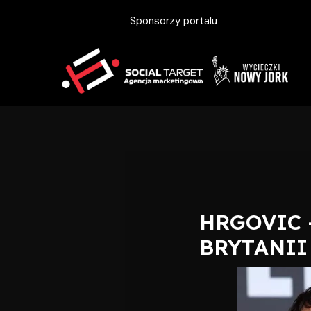
Skip
Post
Sponsorzy portalu
to
navigation
content
HRGOVIC 
BRYTANII