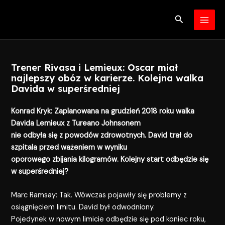
Skip
Post
MAI
to
navigation
Search
MEN
content
Trener Rivasa i Lemieux: Oscar miał
najlepszy obóz w karierze. Kolejna walka
Davida w superśredniej
Konrad Kryk: Zaplanowana na grudzień 2018 roku walka
Davida Lemieux z Tureano Johnsonem
nie odbyła się z powodów zdrowotnych. David trał do
szpitala przed ważeniem w wyniku
oporowego zbijania kilogramów. Kolejny start odbędzie się
w superśredniej?
Marc Ramsay: Tak. Wówczas pojawiły się problemy z
osiągnięciem limitu. David był odwodniony.
Pojedynek w nowym limicie odbędzie się pod koniec roku,